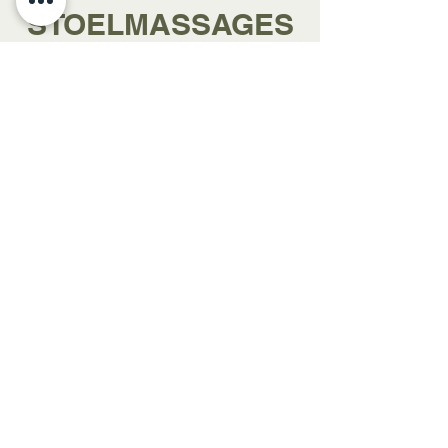
STOELMASSAGES
BIJ
EVENEMENTEN
Stoelmassage op
evenementen biedt bezoekers,
exposanten en medewerkers
een rustpunt in een
dynamische omgeving. Het
creëert een unieke beleving
die opvalt en bijblijft. In korte
tijd laden mensen weer op,
komen ze tot rust en voelen ze
zich meer aanwezig, wat jouw